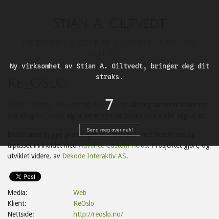
Studio
Stian A. Giltvedt
Giltvedt
Interaktiv & grafisk designer • film- og
stillsfoto
Ny virksomhet av Stian A. Giltvedt, bringer deg dit
straks.
RE_OSLO
7
Sukker Design
,
The Link
og
Bloomberry
slår seg sammen under nye
branding
RE_OSLO
og lanserer nye nettsiden som skiller seg ut litt.
Send meg over nuh!
Bistått med bygge grunnlaget av front-end med WordPress og
tilpasset innholdet med
Advance Custom Fields
. Prosjektet gjort, og
utviklet videre, av
Dekode Interaktiv AS
.
Media:
Web
Klient:
ReOslo
Nettside:
http://reoslo.no/